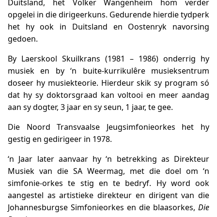
Duitsland, het Volker Wangenheim hom verder
opgelei in die dirigeerkuns. Gedurende hierdie tydperk
het hy ook in Duitsland en Oostenryk navorsing
gedoen.
By Laerskool Skuilkrans (1981 – 1986) onderrig hy
musiek en by ‘n buite-kurrikulêre musieksentrum
doseer hy musiekteorie. Hierdeur skik sy program só
dat hy sy doktorsgraad kan voltooi en meer aandag
aan sy dogter, 3 jaar en sy seun, 1 jaar, te gee.
Die Noord Transvaalse Jeugsimfonieorkes het hy
gestig en gedirigeer in 1978.
‘n Jaar later aanvaar hy ‘n betrekking as Direkteur
Musiek van die SA Weermag, met die doel om ‘n
simfonie-orkes te stig en te bedryf. Hy word ook
aangestel as artistieke direkteur en dirigent van die
Johannesburgse Simfonieorkes en die blaasorkes,
Die