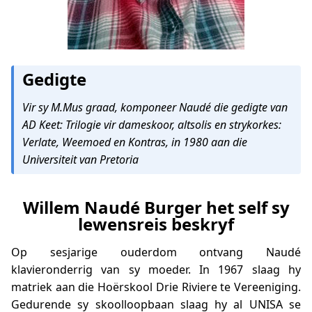
Gedigte
Vir sy M.Mus graad, komponeer Naudé die gedigte van
AD Keet: Trilogie vir dameskoor, altsolis en strykorkes:
Verlate, Weemoed en Kontras, in 1980 aan die
Universiteit van Pretoria
Willem Naudé Burger het self sy
lewensreis beskryf
Op sesjarige ouderdom ontvang Naudé
klavieronderrig van sy moeder. In 1967 slaag hy
matriek aan die Hoërskool Drie Riviere te Vereeniging.
Gedurende sy skoolloopbaan slaag hy al UNISA se