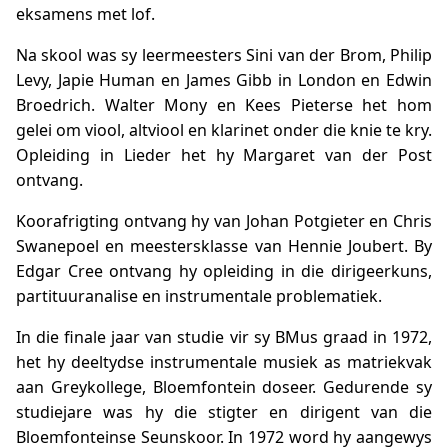
eksamens met lof.
Na skool was sy leermeesters Sini van der Brom, Philip
Levy, Japie Human en James Gibb in London en Edwin
Broedrich. Walter Mony en Kees Pieterse het hom
gelei om viool, altviool en klarinet onder die knie te kry.
Opleiding in Lieder het hy Margaret van der Post
ontvang.
Koorafrigting ontvang hy van Johan Potgieter en Chris
Swanepoel en meestersklasse van Hennie Joubert. By
Edgar Cree ontvang hy opleiding in die dirigeerkuns,
partituuranalise en instrumentale problematiek.
In die finale jaar van studie vir sy BMus graad in 1972,
het hy deeltydse instrumentale musiek as matriekvak
aan Greykollege, Bloemfontein doseer. Gedurende sy
studiejare was hy die stigter en dirigent van die
Bloemfonteinse Seunskoor. In 1972 word hy aangewys