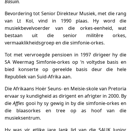
Basuin.
Bevordering tot Senior Direkteur Musiek, met die rang
van Lt Kol, vind in 1990 plaas. Hy word die
musiekbevelvoerder van die orkes-eenheid, wat
bestaan uit die senior militêre orkes,
vermaaklikheidsgroep en die simfonie-orkes.
Tot met vervroegde pensioen in 1997 dirigeer hy die
SA Weermag Simfonie-orkes op ‘n voltydse basis en
bied konserte op gereelde basis deur die hele
Republiek van Suid-Afrika aan.
Die Afrikaans Hoër Seuns- en Meisie-skole van Pretoria
ervaar sy kundigheid as dirigent en afrigter in 2000. By
die
Affies
gooi hy sy gewig in by die simfonie-orkes en
die blaasorkes en tree op as hoof van die
musieksentrum.
Hy was vir etlike jare lank lid van die SAUK Junior