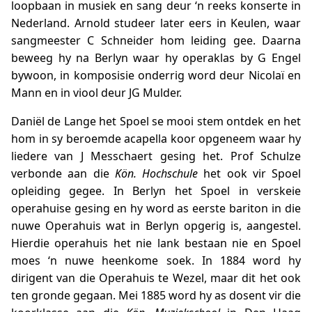
loopbaan in musiek en sang deur ‘n reeks konserte in
Nederland. Arnold studeer later eers in Keulen, waar
sangmeester C Schneider hom leiding gee. Daarna
beweeg hy na Berlyn waar hy operaklas by G Engel
bywoon, in komposisie onderrig word deur Nicolaï en
Mann en in viool deur JG Mulder.
Daniël de Lange het Spoel se mooi stem ontdek en het
hom in sy beroemde acapella koor opgeneem waar hy
liedere van J Messchaert gesing het. Prof Schulze
verbonde aan die
Kön. Hochschule
het ook vir Spoel
opleiding gegee. In Berlyn het Spoel in verskeie
operahuise gesing en hy word as eerste bariton in die
nuwe Operahuis wat in Berlyn opgerig is, aangestel.
Hierdie operahuis het nie lank bestaan nie en Spoel
moes ‘n nuwe heenkome soek. In 1884 word hy
dirigent van die Operahuis te Wezel, maar dit het ook
ten gronde gegaan. Mei 1885 word hy as dosent vir die