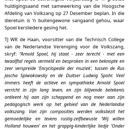
huldigingsaand met samewerking van die Hoogsche
Afdeling van Volkzang op 27 Desember beplan. In die
dieretuin is ‘n buitengewone sangaand gehou, waar
Spoel kersliedere gesing het.
TJ WR de Haan, voorsitter van die Technisch College
van de Nederlandse Vereniging voor de Volkszang,
skryf:
“Arnold Spoel, hij staat - zeer terecht - met een
twaalftal regels vermeld en besproken in een beknopte en
zeer verspreide ‘Encyclopedie der muziek’, tussen de Rus
Jascha Spiwakowsky en de Duitser Ludwig Spohr. Veel
immers heeft de actieve en sympathieke Arnold Spoel
verricht in zijn lang leven, en zijn blijvende betekenis
ontleent hij aan zijn scheppend en nog meer aan zijn
pedagogisch werk op het gebied van de Nederlandse
volkszang. Van zijn composities werden volksbezit het
gemoedelijke en tevens rustig-zelfbewuste ‘Wij willen
Holland houwen’ en het grappig-kinderlijke liedje ‘Onder