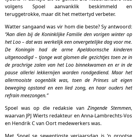
volgens Spoel aanvanklik beskimmeld en
teruggetrokke, maar dit het mettertyd verbeter.
Watter sangaand was vir hom die beste? Sy antwoord:
“Aan dien bij de Koninklijke Familie den vorigen winter op
het Loo – dat was werkelijk een onvergetelijke dag voor me.
De Koningin had de arme Apeldoornsche kinderen
uitgenoodigd – tjonge wat glomen die gezichtjes toen ze in
de prachrige zalen van het Loo binnekwamen en er in de
pause allerlei lekkernijen warden rondgediend. Maar het
allermooiste oogenblik was, toen de Prinses uit eigen
beweging opstand en een lied zong, en haar ouders het
refrain meezongen.”
Spoel was op die redaksie van
Zingende Stemmen
,
waarvan JPJ Wierts redakteur en Anna-Lambrechts-Vos
en Hendrik C van Oort medewerkers was.
Met Spoel se sewentigste verjaarsdag is ‘n grootse