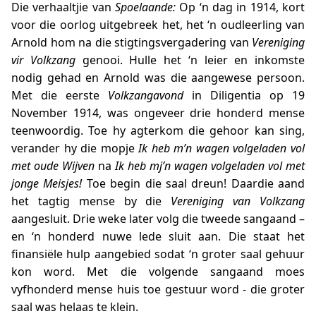
Die verhaaltjie van
Spoelaande:
Op ‘n dag in 1914, kort
voor die oorlog uitgebreek het, het ‘n oudleerling van
Arnold hom na die stigtingsvergadering van
Vereniging
vir Volkzang
genooi. Hulle het ‘n leier en inkomste
nodig gehad en Arnold was die aangewese persoon.
Met die eerste
Volkzangavond
in Diligentia op 19
November 1914, was ongeveer drie honderd mense
teenwoordig. Toe hy agterkom die gehoor kan sing,
verander hy die mopje
Ik heb m’n wagen volgeladen vol
met oude Wijven
na
Ik heb mj’n wagen volgeladen vol met
jonge Meisjes!
Toe begin die saal dreun! Daardie aand
het tagtig mense by die
Vereniging van Volkzang
aangesluit. Drie weke later volg die tweede sangaand –
en ‘n honderd nuwe lede sluit aan. Die staat het
finansiële hulp aangebied sodat ‘n groter saal gehuur
kon word. Met die volgende sangaand moes
vyfhonderd mense huis toe gestuur word - die groter
saal was helaas te klein.