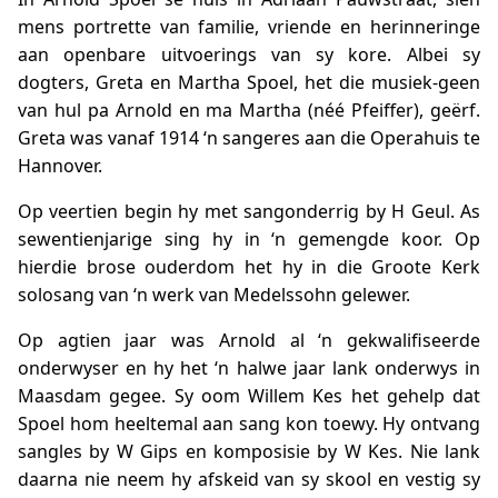
mens portrette van familie, vriende en herinneringe
aan openbare uitvoerings van sy kore. Albei sy
dogters, Greta en Martha Spoel, het die musiek-geen
van hul pa Arnold en ma Martha (néé Pfeiffer), geërf.
Greta was vanaf 1914 ‘n sangeres aan die Operahuis te
Hannover.
Op veertien begin hy met sangonderrig by H Geul. As
sewentienjarige sing hy in ‘n gemengde koor. Op
hierdie brose ouderdom het hy in die Groote Kerk
solosang van ‘n werk van Medelssohn gelewer.
Op agtien jaar was Arnold al ‘n gekwalifiseerde
onderwyser en hy het ‘n halwe jaar lank onderwys in
Maasdam gegee. Sy oom Willem Kes het gehelp dat
Spoel hom heeltemal aan sang kon toewy. Hy ontvang
sangles by W Gips en komposisie by W Kes. Nie lank
daarna nie neem hy afskeid van sy skool en vestig sy