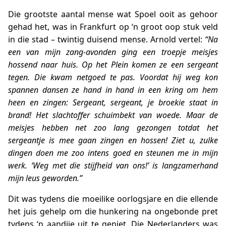
Die grootste aantal mense wat Spoel ooit as gehoor
gehad het, was in Frankfurt op ‘n groot oop stuk veld
in die stad – twintig duisend mense. Arnold vertel:
“Na
een van mijn zang-avonden ging een troepje meisjes
hossend naar huis. Op het Plein komen ze een sergeant
tegen. Die kwam netgoed te pas. Voordat hij weg kon
spannen dansen ze hand in hand in een kring om hem
heen en zingen: Sergeant, sergeant, je broekie staat in
brand! Het slachtoffer schuimbekt van woede. Maar de
meisjes hebben net zoo lang gezongen totdat het
sergeantje is mee gaan zingen en hossen! Ziet u, zulke
dingen doen me zoo intens goed en steunen me in mijn
werk. ‘Weg met die stijfheid van ons!’ is langzamerhand
mijn leus geworden.”
Dit was tydens die moeilike oorlogsjare en die ellende
het juis gehelp om die hunkering na ongebonde pret
tydens ‘n aandjie uit te geniet. Die Nederlanders was