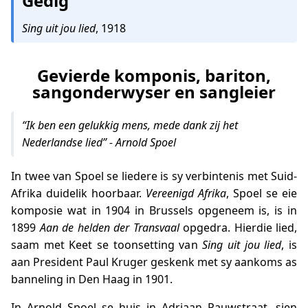
Gedig
Sing uit jou lied
, 1918
Gevierde komponis, bariton,
sangonderwyser en sangleier
“Ik ben een gelukkig mens, mede dank zij het
Nederlandse lied” - Arnold Spoel
In twee van Spoel se liedere is sy verbintenis met Suid-
Afrika duidelik hoorbaar.
Vereenigd Afrika
, Spoel se eie
komposie wat in 1904 in Brussels opgeneem is, is in
1899
Aan de helden der Transvaal
opgedra. Hierdie lied,
saam met Keet se toonsetting van
Sing uit jou lied
, is
aan President Paul Kruger geskenk met sy aankoms as
banneling in Den Haag in 1901.
In Arnold Spoel se huis in Adriaan Pauwstraat, sien