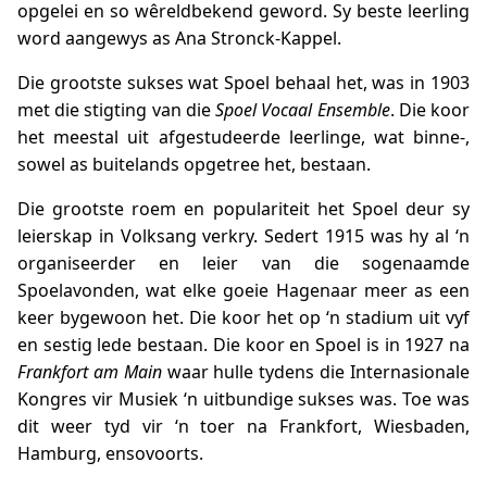
opgelei en so wêreldbekend geword. Sy beste leerling
word aangewys as Ana Stronck-Kappel.
Die grootste sukses wat Spoel behaal het, was in 1903
met die stigting van die
Spoel Vocaal Ensemble
. Die koor
het meestal uit afgestudeerde leerlinge, wat binne-,
sowel as buitelands opgetree het, bestaan.
Die grootste roem en populariteit het Spoel deur sy
leierskap in Volksang verkry. Sedert 1915 was hy al ‘n
organiseerder en leier van die sogenaamde
Spoelavonden, wat elke goeie Hagenaar meer as een
keer bygewoon het. Die koor het op ‘n stadium uit vyf
en sestig lede bestaan. Die koor en Spoel is in 1927 na
Frankfort am Main
waar hulle tydens die Internasionale
Kongres vir Musiek ‘n uitbundige sukses was. Toe was
dit weer tyd vir ‘n toer na Frankfort, Wiesbaden,
Hamburg, ensovoorts.