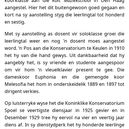
koorklasse aan die
Kön. Muziekschool
in Den Haag
aangestel. Hier het dit buitengewoon goed gegaan en
kort na sy aanstelling styg die leerlingtal tot honderd
en sestig.
Met sy aanstelling as dosent vir soloklasse groei die
leerlingtal weer en nog ‘n dosent moes aangestel
word. ‘n Pos aan die Konservatorium te Keulen in 1910
het hy van die hand gewys. Uit dankbaarheid dat hy
aangebly het, is sy vriende en studente aangespoor
om vir hom ‘n vleuelklavier present te gee. Die
dameskoor Euphonia en die gemengde koor
Melesofia het hom in onderskeidelik 1889 en 1897 tot
dirigent verkies.
Op luisterryke wyse het die Koninklike Konservatorium
Spoel se veertigste diensjaar in 1925 gevier en in
Desember 1929 tree hy eervol na vier en veertig jaar
diens af. In sy dienstydperk het hy honderde leerlinge