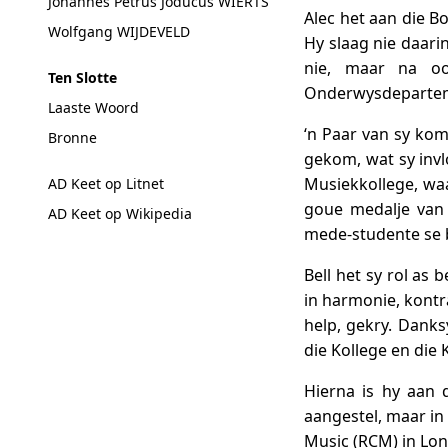
Johannes Petrus Joducus WIERTS
Alec het aan die B
Wolfgang WIJDEVELD
Hy slaag nie daari
nie, maar na oo
Ten Slotte
Onderwysdeparte
Laaste Woord
‘n Paar van sy kom
Bronne
gekom, wat sy invl
Musiekkollege, waa
AD Keet op Litnet
goue medalje van 
AD Keet op Wikipedia
mede-studente se b
Bell het sy rol as
in harmonie, kontr
help, gekry. Danks
die Kollege en di
Hierna is hy aan 
aangestel, maar in
Music (RCM) in Lon