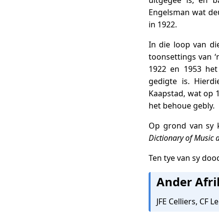
uitgegee is, en b
Engelsman wat deur
in 1922.
In die loop van di
toonsettings van ‘
1922 en 1953 het
gedigte is. Hierd
Kaapstad, wat op 1
het behoue gebly.
Op grond van sy k
Dictionary of Music 
Ten tye van sy doo
Ander Afri
JFE Celliers, CF 