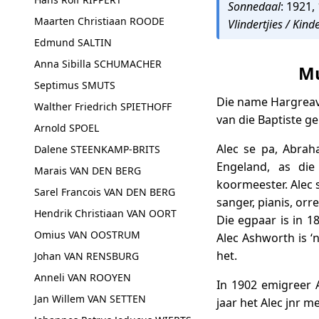
Sonnedaal
: 1921,
Maarten Christiaan ROODE
Vlindertjies / Kind
Edmund SALTIN
Anna Sibilla SCHUMACHER
Mu
Septimus SMUTS
Die name Hargreave
Walther Friedrich SPIETHOFF
van die Baptiste g
Arnold SPOEL
Alec se pa, Abrah
Dalene STEENKAMP-BRITS
Engeland, as die
Marais VAN DEN BERG
koormeester. Alec s
Sarel Francois VAN DEN BERG
sanger, pianis, orr
Hendrik Christiaan VAN OORT
Die egpaar is in 1
Omius VAN OOSTRUM
Alec Ashworth is ‘
het.
Johan VAN RENSBURG
Anneli VAN ROOYEN
In 1902 emigreer A
Jan Willem VAN SETTEN
jaar het Alec jnr m