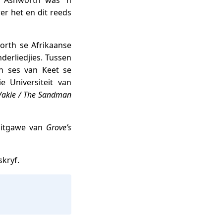
e. Ashworth was ‘n
er het en dit reeds
orth se Afrikaanse
derliedjies. Tussen
n ses van Keet se
e Universiteit van
Vakie / The Sandman
 uitgawe van
Grove’s
skryf.