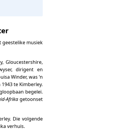
ter
 geestelike musiek
, Gloucestershire,
yser, dirigent en
ouisa Winder, was ‘n
n 1943 te Kimberley.
ngloopbaan begelei.
id-Afrika
getoonset
erley. Die volgende
ika verhuis.