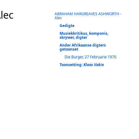
lec
ABRAHAM HARGREAVES ASHWORTH -
Alec
Gedigte
Musiekkritikus, komponis,
skrywer, digter
Ander Afrikaanse digters
getoonset
Die Burger, 27 Februarie 1970
Toonsetting:
Klaas Vakie