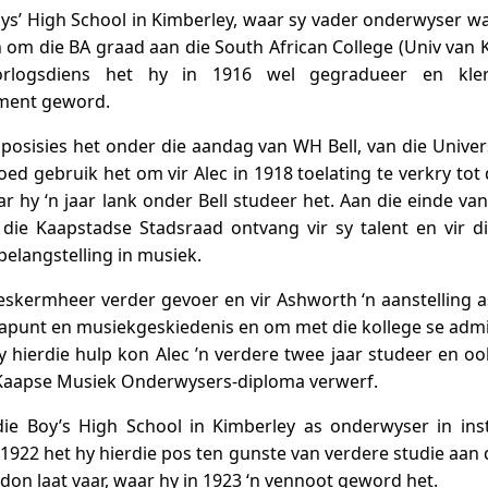
oys’ High School in Kimberley, waar sy vader onderwyser wa
n om die BA graad aan die South African College (Univ van 
rlogsdiens het hy in 1916 wel gegradueer en kle
ment geword.
posisies het onder die aandag van WH Bell, van die Univer
oed gebruik het om vir Alec in 1918 toelating te verkry tot 
r hy ‘n jaar lank onder Bell studeer het. Aan die einde van 
die Kaapstadse Stadsraad ontvang vir sy talent en vir d
elangstelling in musiek.
 beskermheer verder gevoer en vir Ashworth ‘n aanstelling a
apunt en musiekgeskiedenis en om met die kollege se admi
y hierdie hulp kon Alec ’n verdere twee jaar studeer en ook
e Kaapse Musiek Onderwysers-diploma verwerf.
die Boy’s High School in Kimberley as onderwyser in in
 1922 het hy hierdie pos ten gunste van verdere studie aan d
don laat vaar, waar hy in 1923 ‘n vennoot geword het.