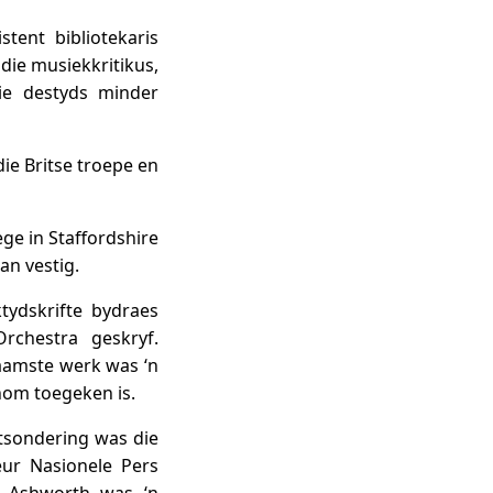
stent bibliotekaris
die musiekkritikus,
ie destyds minder
ie Britse troepe en
ege in Staffordshire
an vestig.
tydskrifte bydraes
rchestra geskryf.
naamste werk was ‘n
hom toegeken is.
itsondering was die
eur Nasionele Pers