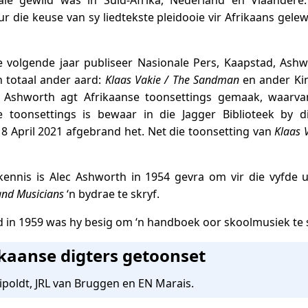
aie gewild was in Suid-Afrika, Nederland en Vlaander
 die keuse van sy liedtekste pleidooie vir Afrikaans gelew
e volgende jaar publiseer Nasionale Pers, Kaapstad, Ashw
n totaal ander aard:
Klaas Vakie / The Sandman
en ander Kin
 Ashworth agt Afrikaanse toonsettings gemaak, waarva
ie toonsettings is bewaar in die Jagger Biblioteek by di
8 April 2021 afgebrand het. Net die toonsetting van
Klaas 
ennis is Alec Ashworth in 1954 gevra om vir die vyfde
and Musicians
‘n bydrae te skryf.
d in 1959 was hy besig om ‘n handboek oor skoolmusiek te 
kaanse digters getoonset
Leipoldt, JRL van Bruggen en EN Marais.