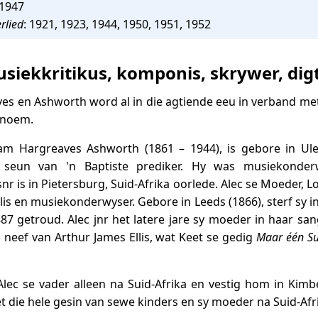
 1947
erlied
: 1921, 1923, 1944, 1950, 1951, 1952
siekkritikus, komponis, skrywer, dig
s en Ashworth word al in die agtiende eeu in verband met
enoem.
am Hargreaves Ashworth (1861 – 1944), is gebore in Uley
 seun van 'n Baptiste prediker. Hy was musiekonderw
nr is in Pietersburg, Suid-Afrika oorlede. Alec se Moeder, L
elis en musiekonderwyser. Gebore in Leeds (1866), sterf sy i
887 getroud. Alec jnr het latere jare sy moeder in haar sa
n neef van Arthur James Ellis, wat Keet se gedig
Maar één Su
lec se vader alleen na Suid-Afrika en vestig hom in Kimb
et die hele gesin van sewe kinders en sy moeder na Suid-Afr