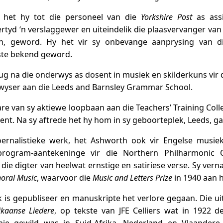
r het hy tot die personeel van die
Yorkshire Post
as assi
rtyd ‘n verslaggewer en uiteindelik die plaasvervanger van 
, geword. Hy het vir sy onbevange aanprysing van d
te bekend geword.
rug na die onderwys as dosent in musiek en skilderkuns vir d
wyser aan die Leeds and Barnsley Grammar School.
are van sy aktiewe loopbaan aan die Teachers’ Training Coll
nt. Na sy aftrede het hy hom in sy geboorteplek, Leeds, ga
oernalistieke werk, het Ashworth ook vir Engelse musiek
rogram-aantekeninge vir die Northern Philharmonic O
ie digter van heelwat ernstige en satiriese verse. Sy ver
oral Music
, waarvoor die
Music and Letters Prize
in 1940 aan 
 is gepubliseer en manuskripte het verlore gegaan. Die u
ikaanse Liedere
, op tekste van JFE Celliers wat in 1922 d