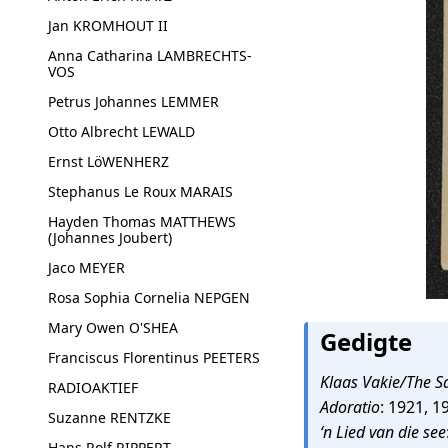
Jan KROMHOUT II
Anna Catharina LAMBRECHTS-
VOS
Petrus Johannes LEMMER
Otto Albrecht LEWALD
Ernst LöWENHERZ
Stephanus Le Roux MARAIS
Hayden Thomas MATTHEWS
(Johannes Joubert)
Jaco MEYER
Rosa Sophia Cornelia NEPGEN
Mary Owen O'SHEA
Gedigte
Franciscus Florentinus PEETERS
Klaas Vakie/The 
RADIOAKTIEF
Adoratio
: 1921, 1
Suzanne RENTZKE
‘n Lied van die see
Hans Rolf RIPPERT