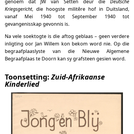
genoem dat JW van Setten deur die
Deutsche
Kriegsgericht
, die hoogste militêre hof in Duitsland,
vanaf Mei 1940 tot September 1940 tot
gevangenisskap gevonnis is.
Na vele soektogte is die aftog geblaas – geen verdere
inligting oor Jan Willem kon bekom word nie. Op die
begraafplaaslyste van die Nieuwe Algemene
Begraafplaas te Doorn kan sy grafsteen gesien word.
Toonsetting:
Zuid-Afrikaanse
Kinderlied