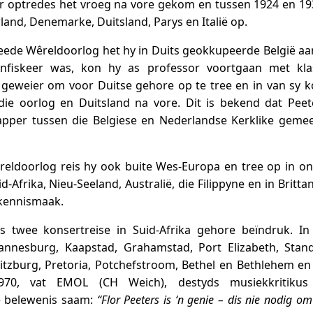
vir optredes het vroeg na vore gekom en tussen 1924 en 19
land, Denemarke, Duitsland, Parys en Italië op.
ede Wêreldoorlog het hy in Duits geokkupeerde België aa
nfiskeer was, kon hy as professor voortgaan met kla
 geweier om voor Duitse gehore op te tree en in van sy 
die oorlog en Duitsland na vore. Dit is bekend dat Pee
pper tussen die Belgiese en Nederlandse Kerklike gem
eldoorlog reis hy ook buite Wes-Europa en tree op in o
id-Afrika, Nieu-Seeland, Australië, die Filippyne en in Britta
kennismaak.
s twee konsertreise in Suid-Afrika gehore beïndruk. I
hannesburg, Kaapstad, Grahamstad, Port Elizabeth, Stand
itzburg, Pretoria, Potchefstroom, Bethel en Bethlehem en
1970, vat EMOL (CH Weich), destyds musiekkritiku
e belewenis saam:
“Flor Peeters is ‘n genie – dis nie nodig om