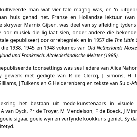
kultiveerde man wat vier tale magtig was, en ‘n uitgebr
aan huis gehad het. Franse en Hollandse lektuur (van
 skrywer Marnix Gijsen, was deel van sy afleiding tydens
e oor musiek die lig laat sien, onder andere die bekend
 tale gepubliseer) oor orreltegniek en in 1957 die
The Little
 die 1938, 1945 en 1948 volumes van
Old Netherlands Maste
land und Frankreich: Altniederländische Meister (1985).
gepubliseerde toonsettings was ses liedere van Alice Nahon,
hy gewerk met gedigte van R de Clercq, J Simons, H Th
liams, J Tulkens en G Helderenberg en tekste van Suid-Af
dekring het bestaan uit mede-kunstenaars in visuele 
A van Dyck, Pr de Troyer, M Mendelson, F de Boeck, J Min
n goeie sigaar, goeie wyn en verfynde kookkuns geniet. Sy d
ltetyd.