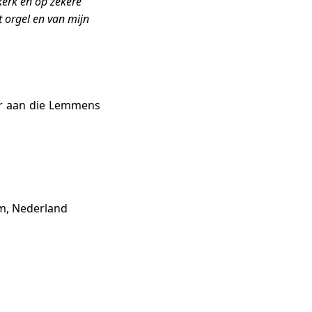
kerk en op zekere
t orgel en van mijn
or aan die Lemmens
um, Nederland