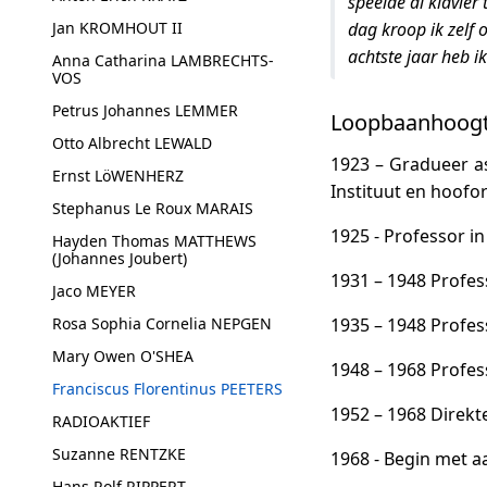
speelde al klavier
Jan KROMHOUT II
dag kroop ik zelf 
achtste jaar heb ik
Anna Catharina LAMBRECHTS-
VOS
Petrus Johannes LEMMER
Loopbaanhoog
Otto Albrecht LEWALD
1923 – Gradueer a
Ernst LöWENHERZ
Instituut en hoofo
Stephanus Le Roux MARAIS
1925 - Professor i
Hayden Thomas MATTHEWS
(Johannes Joubert)
1931 – 1948 Profes
Jaco MEYER
Rosa Sophia Cornelia NEPGEN
1935 – 1948 Profes
Mary Owen O'SHEA
1948 – 1968 Profes
Franciscus Florentinus PEETERS
1952 – 1968 Direk
RADIOAKTIEF
Suzanne RENTZKE
1968 - Begin met a
Hans Rolf RIPPERT