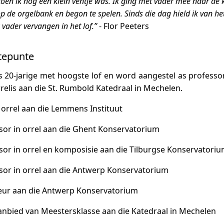
 toen ik nog een klein ventje was. Ik ging met vader mee naar de 
op de orgelbank en begon te spelen. Sinds die dag hield ik van he
 vader vervangen in het lof.”
- Flor Peeters
tepunte
s 20-jarige met hoogste lof en word aangestel as profess
rrelis aan die St. Rumbold Katedraal in Mechelen.
n orrel aan die Lemmens Instituut
sor in orrel aan die Ghent Konservatorium
sor in orrel en komposisie aan die Tilburgse Konservatori
sor in orrel aan die Antwerp Konservatorium
teur aan die Antwerp Konservatorium
anbied van Meestersklasse aan die Katedraal in Mechelen