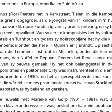
itvoerings in Europa, Amerika en Suid-Afrika
inus (Flor) Peeters het in Kerkstraat, Tielen, in die Kempe
e grens opgegroei, as die jongste van 11 kinders in ‘n h
 aanvanklik musiekonderrig van sy broers ontvang, en sy be
eg reeds opvallend. Van sy eerste komposisies het hy volto
tals en Turnhout en tydens sy hoërskooljare het hy die klav
enoemde onder die here H Quinen en J Brandt. Op sest
aan die Lemmens Instituut in Mechelen, onder die leerm
ans, Van Nuffel en Depuydt. Peeters het Renaissance m
l van sy oeuvre gemaak. Hy het ook belanggestel in di
poliritmes en politonaliteit. Hy was instrumenteel in die e
edurende die 1930’s en het as gerespekteerde musikant
n die wêreld se mees prominente konsertsale; van Stockho
Kaapstad was hy bekend en gereken.
ie huwelik met Marieke van Gorp (1901 – 1981), wat, a
 en klavieronderwyseres was, besluit om haar eie loopbaan 
lankbord en ondersteunende lewensmaat te wees. Vir hul 