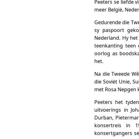
Peeters se liefde 
meer België, Neder
Gedurende die Twe
sy paspoort geko
Nederland. Hy het
teenkanting teen 
oorlog as boodska
het.
Na die Tweede Wêr
die Soviët Unie, Su
met Rosa Nepgen 
Peeters het tyden
uitvoerings in Jo
Durban, Pietermar
konsertreis in 
konsertgangers s