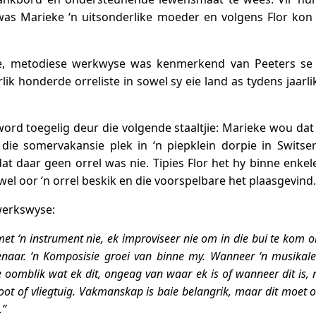
was Marieke ‘n uitsonderlike moeder en volgens Flor kon 
de, metodiese werkwyse was kenmerkend van Peeters se
rlik honderde orreliste in sowel sy eie land as tydens jaarl
.
rd toegelig deur die volgende staaltjie: Marieke wou dat
 die somervakansie plek in ‘n piepklein dorpie in Switser
at daar geen orrel was nie. Tipies Flor het hy binne enkel
wel oor ‘n orrel beskik en die voorspelbare het plaasgevind.
werkswyse:
et ‘n instrument nie, ek improviseer nie om in die bui te kom 
senaar. ‘n Komposisie groei van binne my. Wanneer ‘n musikal
oomblik wat ek dit, ongeag van waar ek is of wanneer dit is, m
, boot of vliegtuig. Vakmanskap is baie belangrik, maar dit moe
.”