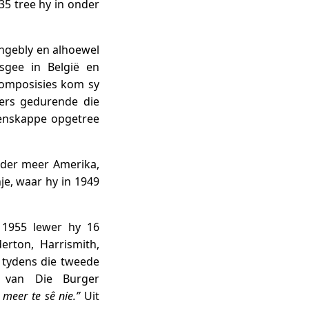
35 tree hy in onder
ngebly en alhoewel
sgee in België en
komposisies kom sy
ters gedurende die
eenskappe opgetree
nder meer Amerika,
nje, waar hy in 1949
n 1955 lewer hy 16
erton, Harrismith,
 tydens die tweede
s van Die Burger
 meer te sê nie.”
Uit