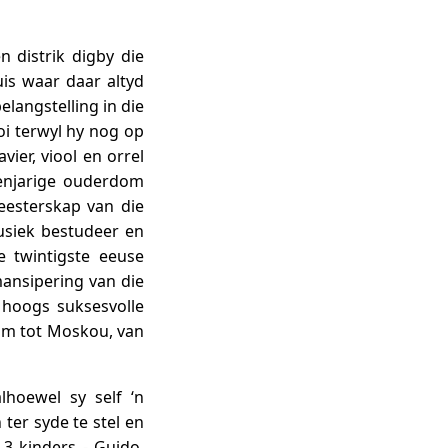
n distrik digby die
uis waar daar altyd
langstelling in die
oi terwyl hy nog op
ier, viool en orrel
ienjarige ouderdom
eesterskap van die
usiek bestudeer en
e twintigste eeuse
mansipering van die
 hoogs suksesvolle
lm tot Moskou, van
lhoewel sy self ‘n
ter syde te stel en
3 kinders - Guido,