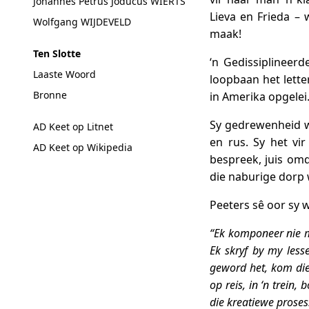
Johannes Petrus Joducus WIERTS
Lieva en Frieda – 
Wolfgang WIJDEVELD
maak!
Ten Slotte
‘n Gedissiplineer
Laaste Woord
loopbaan het lette
Bronne
in Amerika opgelei
Sy gedrewenheid wo
AD Keet op Litnet
en rus. Sy het vir
AD Keet op Wikipedia
bespreek, juis omd
die naburige dorp 
Peeters sê oor sy 
“Ek komponeer nie m
Ek skryf by my les
geword het, kom die 
op reis, in ‘n trein
die kreatiewe proses