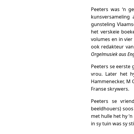
Peeters was ‘n ge
kunsversameling 
gunsteling Vlaamse
het verskeie boek
volumes en in vier
ook redakteur van
Orgelmusiek aus Eng
Peeters se eerste 
vrou. Later het 
Hammenecker, M Gil
Franse skrywers.
Peeters se vrien
beeldhouers) soos 
met hulle het hy ‘
in sy tuin was sy sti