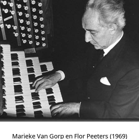
Marieke Van Gorp en Flor Peeters (1969)