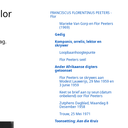
lor
FRANCISCUS FLORENTINUS PEETERS -
Flor
Marieke Van Gorp en Flor Peeters
(1969)
Gedig
ag.
Komponis, orrelis, lektor en
skrywer
Loopbaanhoogtepunte
Flor Peeters seël
Ander Afrikaanse digters
getoonset
Flor Peeters se skrywes aan
Modest Lauwerijs, 29 Mei 1959 en
3 Junie 1959
Keet se brief aan sy seun (datum
onbekend) oor Flor Peeters
Zutphens Dagblad, Maandag 8
Desember 1958
Trouw, 25 Mei 1971
Toonsetting:
Aan die Kruis