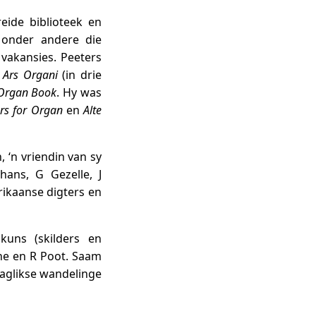
eide biblioteek en
 onder andere die
 vakansies. Peeters
e
Ars Organi
(in drie
 Organ Book
. Hy was
rs for Organ
en
Alte
 ‘n vriendin van sy
ans, G Gezelle, J
rikaanse digters en
kuns (skilders en
ne en R Poot. Saam
aaglikse wandelinge