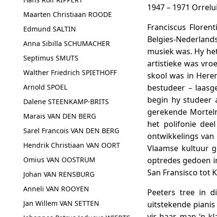
1947 – 1971 Orrelu
Maarten Christiaan ROODE
Franciscus Florent
Edmund SALTIN
Belgies-Nederlands
Anna Sibilla SCHUMACHER
musiek was. Hy het
Septimus SMUTS
artistieke was vro
Walther Friedrich SPIETHOFF
skool was in Heren
Arnold SPOEL
bestudeer – laasg
begin hy studeer 
Dalene STEENKAMP-BRITS
gerekende Mortelm
Marais VAN DEN BERG
het polifonie dee
Sarel Francois VAN DEN BERG
ontwikkelings van 
Hendrik Christiaan VAN OORT
Vlaamse kultuur g
Omius VAN OOSTRUM
optredes gedoen i
San Fransisco tot 
Johan VAN RENSBURG
Anneli VAN ROOYEN
Peeters tree in d
Jan Willem VAN SETTEN
uitstekende pianis
vir haar man ‘n k