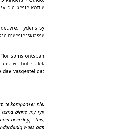
sy die beste koffie
 oeuvre. Tydens sy
ikse meestersklasse
 Flor soms ontspan
land vir hulle plek
e dae vasgestel dat
om te komponeer nie.
e tema binne my ryp
oet neerskryf - tuis,
t onderdanig wees aan