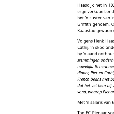
Haasdijk het in 1
erge verkoue Londo
het ‘n suster van ‘
Griffith genoem. O
Kaapstad gewoon en
Volgens Henk Haasd
Cathij, ‘n skoolon
hy ‘n aand onthou w
stemmingen onderhevi
huwelijk. Ik herinn
dinner, Piet en Cath
French beans met bac
dat het vet hem bij
vond, waarop Piet an
Met ‘n salaris van 
Toe EC Pienaar voo