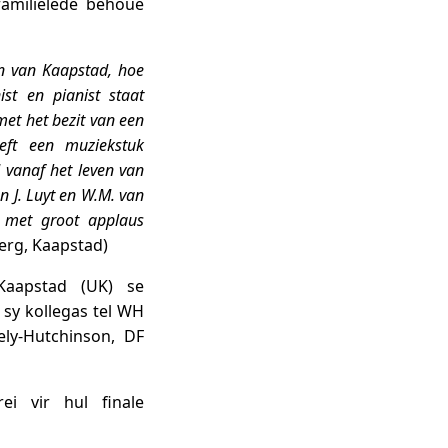
familielede behoue
n van Kaapstad, hoe
st en pianist staat
et het bezit van een
eft een muziekstuk
 vanaf het leven van
n J. Luyt en W.M. van
d met groot applaus
rg, Kaapstad)
Kaapstad (UK) se
sy kollegas tel WH
ely-Hutchinson, DF
i vir hul finale