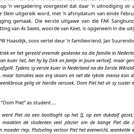
op ‘n vergadering voorgestel dat daar ‘n uitnodiging vir 
e Stem
uitgereik word, met ‘n afsnydatum van einde Februa
gging gemaak. Die eerste uitgawe van die FAK Sangbun
tting van
As Saans
, woorde van Keet, is opgeneem in die ui
W Haasdijk, soos vertel deur ‘n familievriend, Jan Suurendo
riek en het gereeld vreemde geskenke na die familie in Nederl
an kuier het, het hy by Dirk en Jantje in Joure vertoef, maar gere
fgelê. Tydens sy eerste kuier in Nederland na die Eerste Wêreld
, maar tamaties was erg skaars en net die rykste mense kon dit 
enkbroue gelig vir hierdie versoek. Oom Piet het vir sy suster e
r “Oom Piet” as student.…
 werd Piet na een boottoght op het IJ, op een dukdalf gezet
l maakten de studenten veel plezier om de bange Piet die
moeder riep. Plotseling verloor Piet het evenwicht, wankelde en