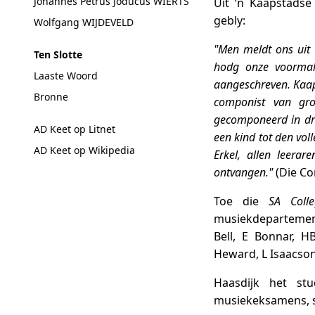
Johannes Petrus Joducus WIERTS
Uit ‘n Kaapstadse
gebly:
Wolfgang WIJDEVELD
"Men meldt ons uit
Ten Slotte
hodg onze voormali
Laaste Woord
aangeschreven. Kaap
Bronne
componist van gro
gecomponeerd in dri
AD Keet op Litnet
een kind tot den vol
AD Keet op Wikipedia
Erkel, allen leera
ontvangen."
(Die Co
Toe die
SA Coll
musiekdepartement 
Bell, E Bonnar, H
Heward, L Isaacson,
Haasdijk het st
musiekeksamens, so