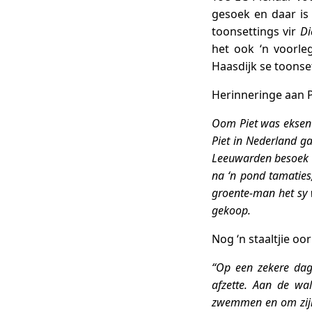
gesoek en daar is 
toonsettings vir
Di
het ook ‘n voorle
Haasdijk se toonse
Herinneringe aan P
Oom Piet was eksent
Piet in Nederland ga
Leeuwarden besoek a
na ‘n pond tamaties
groente-man het sy w
gekoop.
Nog ‘n staaltjie oo
“Op een zekere dag
afzette. Aan de wa
zwemmen en om zijn 