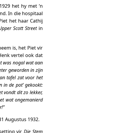
1929 het hy met ‘n
d. In die hospitaal
Piet het haar Cathij
Upper Scott Street
in
em is, het Piet vir
Henk vertel ook dat
t was nogal wat aan
eter geworden in zijn
n tafel zat voor het
n in de pot’ gekookt:
 vondt dit zo lekker,
 het wat ongemanierd
r!”
 31 Augustus 1932.
setting vir
Die Stem