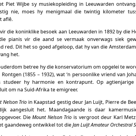
et Piet Wijbe sy musiekopleiding in Leeuwarden ontvang
stig nie, moes hy menigmaal die twintig kilometer tu
 aflê.
vir die koninklike besoek aan Leeuwarden in 1892 by die Ho
 die pianis vir die aand se vermaak onverwags siek g
nd red. Dit het so goed afgeloop, dat hy van die Amsterd
vang het.
ouderdom betree hy die konservatorium om opgelei te word i
 Rontgen (1855 – 1932), wat ‘n persoonlike vriend van Jo
studeer hy harmonie en kontrapunt. Op agtienjarig
uit om na Suid-Afrika te emigreer.
 Nelson Trio
in Kaapstad gestig deur Jan Luijt, Pierre de Be
jk aangesluit het. Maandagaande is daar kamermusie
 opgevoer. Die
Mount Nelson Trio
is vergroot deur Karl Metz
het gaandeweg ontwikkel tot die
Jan Luijt Amateur Orchestral S