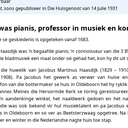
rbaar
t
, soos gepubliseer in Die Huisgenoot van 14 Julie 1931
 was pianis, professor in musiek en k
ie se geskiedenis is opgeteken vanaf 1683.
 Haasdijk was ‘n begaafde pianis; ‘n connoisseur van die 3 
ie bladmusiek een maal onder oë gehad het, kon hy dit uit 
 die huwelik van Jacobus Martinus Haasdijk (1829 – 1910)
 1908). Pa Jacobus het gewerk as verwer van huise en
fon van die bottermaker se huis in Oldeboorn het hy ryklik v
annes Meines die Hervormde Kerk se toring gerestoureer. 
n aandenkinge winkel, het naaldwerk gedoen en het na
ilie was ook bekend vir hul musiektalent en pa Jacobus 
ies in Oldeboorn en so ver as Beetsterzwaag opgetree. Na
r en winter in die Nederlandse nagte huis toe stap.