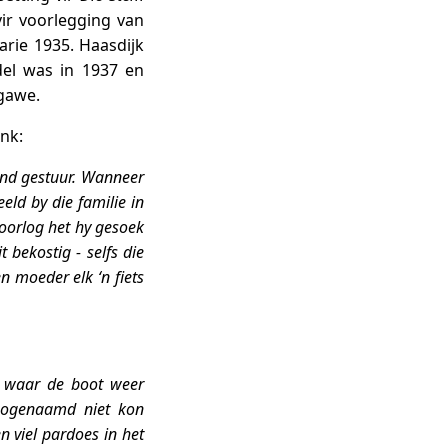
vir voorlegging van
rie 1935. Haasdijk
del was in 1937 en
tgawe.
nk:
and gestuur. Wanneer
eld by die familie in
oorlog het hy gesoek
bekostig - selfs die
n moeder elk ‘n fiets
, waar de boot weer
 zogenaamd niet kon
 viel pardoes in het