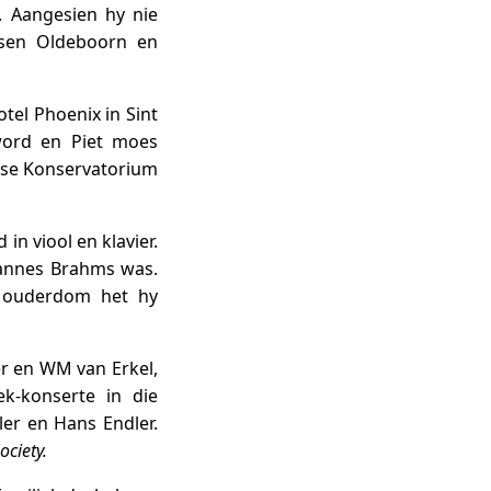
. Aangesien hy nie
ssen Oldeboorn en
tel Phoenix in Sint
eword en Piet moes
amse Konservatorium
n viool en klavier.
hannes Brahms was.
e ouderdom het hy
er en WM van Erkel,
k-konserte in die
ler en Hans Endler.
ociety.