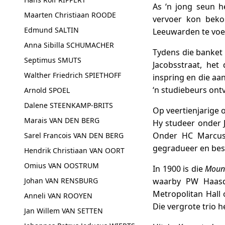
As ‘n jong seun h
Maarten Christiaan ROODE
vervoer kon beko
Edmund SALTIN
Leeuwarden te voet
Anna Sibilla SCHUMACHER
Tydens die banket 
Septimus SMUTS
Jacobsstraat, het
Walther Friedrich SPIETHOFF
inspring en die aa
‘n studiebeurs ont
Arnold SPOEL
Dalene STEENKAMP-BRITS
Op veertienjarige 
Marais VAN DEN BERG
Hy studeer onder J
Onder HC Marcus 
Sarel Francois VAN DEN BERG
gegradueer en besl
Hendrik Christiaan VAN OORT
Omius VAN OOSTRUM
In 1900 is die
Mount
waarby PW Haasdi
Johan VAN RENSBURG
Metropolitan Hall
Anneli VAN ROOYEN
Die vergrote trio 
Jan Willem VAN SETTEN