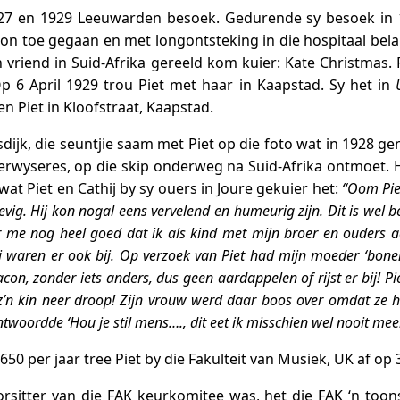
927 en 1929 Leeuwarden besoek. Gedurende sy besoek in 
n toe gegaan en met longontsteking in die hospitaal belan
n vriend in Suid-Afrika gereeld kom kuier: Kate Christmas. 
p 6 April 1929 trou Piet met haar in Kaapstad. Sy het in
 Piet in Kloofstraat, Kaapstad.
ijk, die seuntjie saam met Piet op die foto wat in 1928 gene
derwyseres, op die skip onderweg na Suid-Afrika ontmoet. 
at Piet en Cathij by sy ouers in Joure gekuier het:
“Oom Pie
g. Hij kon nogal eens vervelend en humeurig zijn. Dit is wel b
er me nog heel goed dat ik als kind met mijn broer en ouders aa
ij waren er ook bij. Op verzoek van Piet had mijn moeder ‘bone
on, zonder iets anders, dus geen aardappelen of rijst er bij! Piet
 z’n kin neer droop! Zijn vrouw werd daar boos over omdat ze
twoordde ‘Hou je stil mens…., dit eet ik misschien wel nooit mee
£650 per jaar tree Piet by die Fakulteit van Musiek, UK af op
rsitter van die FAK keurkomitee was, het die FAK ‘n toon