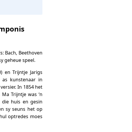
omponis
B’s: Bach, Beethoven
sy geheue speel.
 en Trijntje Jarigs
 as kunstenaar in
ersier. In 1854 het
Ma Trijntje was ‘n
 die huis en gesin
en sy seuns het op
 hul optredes moes