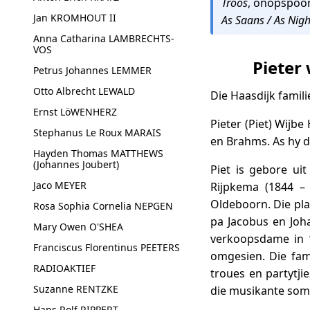
Troos
, onopspoo
Jan KROMHOUT II
As Saans / As Nigh
Anna Catharina LAMBRECHTS-
VOS
Pieter
Petrus Johannes LEMMER
Otto Albrecht LEWALD
Die Haasdijk famil
Ernst LöWENHERZ
Pieter (Piet) Wijbe
Stephanus Le Roux MARAIS
en Brahms. As hy d
Hayden Thomas MATTHEWS
(Johannes Joubert)
Piet is gebore uit
Jaco MEYER
Rijpkema (1844 –
Oldeboorn. Die pla
Rosa Sophia Cornelia NEPGEN
pa Jacobus en Joh
Mary Owen O'SHEA
verkoopsdame in ‘
Franciscus Florentinus PEETERS
omgesien. Die fam
RADIOAKTIEF
troues en partytj
Suzanne RENTZKE
die musikante some
Hans Rolf RIPPERT