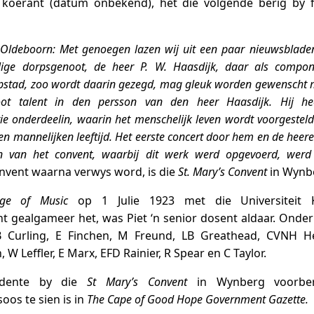
 koerant (datum onbekend), het die volgende berig by 
 Oldeboorn: Met genoegen lazen wij uit een paar nieuwsblade
ge dorpsgenoot, de heer P. W. Haasdijk, daar als componi
stad, zoo wordt daarin gezegd, mag gleuk worden gewenscht m
ot talent in den persson van den heer Haasdijk. Hij he
e onderdeelin, waarin het menschelijk leven wordt voorgesteld
len mannelijken leeftijd. Het eerste concert door hem en de heere
ren van het convent, waarbij dit werk werd opgevoerd, wer
nvent waarna verwys word, is die
St. Mary’s Convent
in Wynbe
ege of Music
op 1 Julie 1923 met die Universiteit 
gealgameer het, was Piet ‘n senior dosent aldaar. Onder 
B Curling, E Finchen, M Freund, LB Greathead, CVNH H
 W Leffler, E Marx, EFD Rainier, R Spear en C Taylor.
udente by die
St Mary’s Convent
in Wynberg voorbere
os te sien is in
The Cape of Good Hope Government Gazette.