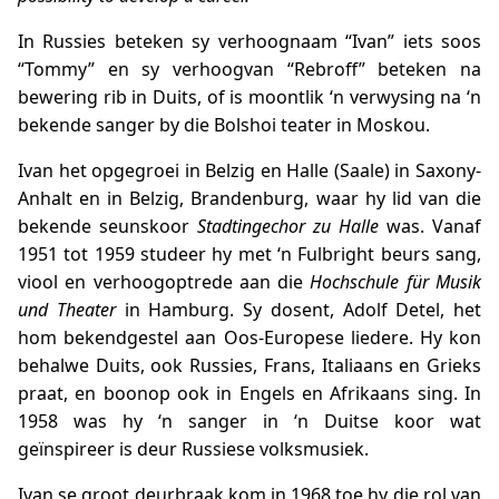
In Russies beteken sy verhoognaam “Ivan” iets soos
“Tommy” en sy verhoogvan “Rebroff” beteken na
bewering rib in Duits, of is moontlik ‘n verwysing na ‘n
bekende sanger by die Bolshoi teater in Moskou.
Ivan het opgegroei in Belzig en Halle (Saale) in Saxony-
Anhalt en in Belzig, Brandenburg, waar hy lid van die
bekende seunskoor
Stadtingechor zu Halle
was. Vanaf
1951 tot 1959 studeer hy met ‘n Fulbright beurs sang,
viool en verhoogoptrede aan die
Hochschule für Musik
und Theater
in Hamburg. Sy dosent, Adolf Detel, het
hom bekendgestel aan Oos-Europese liedere. Hy kon
behalwe Duits, ook Russies, Frans, Italiaans en Grieks
praat, en boonop ook in Engels en Afrikaans sing. In
1958 was hy ‘n sanger in ‘n Duitse koor wat
geïnspireer is deur Russiese volksmusiek.
Ivan se groot deurbraak kom in 1968 toe hy die rol van