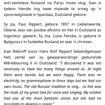
anti-semitiese Rusland na Parys moes vlug. Ivan is
tydens hierdie tog twee maande te vroeg op ‘n
spoorwegstasie in Spandau, Duitsland gebore.
Sy pa, Paul Rippert, gebore 1897 in Liebenwerde,
Siberië, was van Joodse afkoms en het in Duitsland as
ingenieur gewerk. Sy ma, Luise Fenske, is gebore in
Bydgoszcz in Suidelike Rusland en was ‘n christen.
Ivan Rebroff (soos Hans Rolf Rippert bekendgestaan
het) vertel van sy gewaarwordinge gedurende
Wêreldoorlog ll in Duitsland:
“I discovered it was not
necessary to have too many things around us. At night
there were bombs but we were happy. There was no
electricity, no grammophone in those days but we had our
own music. The old Russian tradition to sing... so this was
the roots of my great love for voice and singing. My mother
had one of the most fantastic voices but she had no
possibility to develop a career.”