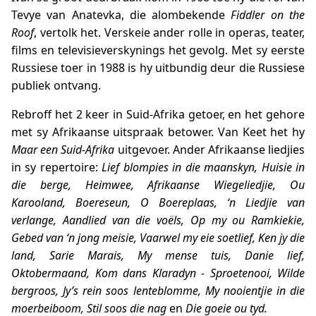
Tevye van Anatevka, die alombekende
Fiddler on the
Roof
, vertolk het. Verskeie ander rolle in operas, teater,
films en televisieverskynings het gevolg. Met sy eerste
Russiese toer in 1988 is hy uitbundig deur die Russiese
publiek ontvang.
Rebroff het 2 keer in Suid-Afrika getoer, en het gehore
met sy Afrikaanse uitspraak betower. Van Keet het hy
Maar een Suid-Afrika
uitgevoer. Ander Afrikaanse liedjies
in sy repertoire:
Lief blompies in die maanskyn, Huisie in
die berge, Heimwee, Afrikaanse Wiegeliedjie, Ou
Karooland, Boereseun, O Boereplaas, ‘n Liedjie van
verlange, Aandlied van die voëls, Op my ou Ramkiekie,
Gebed van ‘n jong meisie, Vaarwel my eie soetlief, Ken jy die
land, Sarie Marais, My mense tuis, Danie lief,
Oktobermaand, Kom dans Klaradyn - Sproetenooi, Wilde
bergroos, Jy’s rein soos lenteblomme, My nooientjie in die
moerbeiboom, Stil soos die nag
en
Die goeie ou tyd.