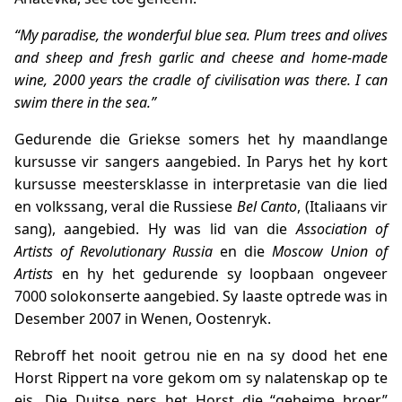
“My paradise, the wonderful blue sea. Plum trees and olives
and sheep and fresh garlic and cheese and home-made
wine, 2000 years the cradle of civilisation was there. I can
swim there in the sea.”
Gedurende die Griekse somers het hy maandlange
kursusse vir sangers aangebied. In Parys het hy kort
kursusse meestersklasse in interpretasie van die lied
en volkssang, veral die Russiese
Bel Canto
, (Italiaans vir
sang), aangebied. Hy was lid van die
Association of
Artists of Revolutionary Russia
en die
Moscow Union of
Artists
en hy het gedurende sy loopbaan ongeveer
7000 solokonserte aangebied. Sy laaste optrede was in
Desember 2007 in Wenen, Oostenryk.
Rebroff het nooit getrou nie en na sy dood het ene
Horst Rippert na vore gekom om sy nalatenskap op te
eis. Die Duitse pers het Horst die “geheime broer”