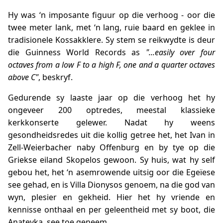
Hy was ‘n imposante figuur op die verhoog - oor die
twee meter lank, met ‘n lang, ruie baard en geklee in
tradisionele Kossakklere. Sy stem se reikwydte is deur
die Guinness World Records as
"...easily over four
octaves from a low F to a high F, one and a quarter octaves
above C"
, beskryf.
Gedurende sy laaste jaar op die verhoog het hy
ongeveer 200 optredes, meestal klassieke
kerkkonserte gelewer. Nadat hy weens
gesondheidsredes uit die kollig getree het, het Ivan in
Zell-Weierbacher naby Offenburg en by tye op die
Griekse eiland Skopelos gewoon. Sy huis, wat hy self
gebou het, het ‘n asemrowende uitsig oor die Egeïese
see gehad, en is Villa Dionysos genoem, na die god van
wyn, plesier en gekheid. Hier het hy vriende en
kennisse onthaal en per geleentheid met sy boot, die
Anatevka, see toe geneem.