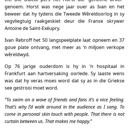
genoem. Horst was nege jaar ouer as Ivan en het
beweer dat hy tydens die Tweede Wêreldoorlog in sy
vegvliegtuig raakgeskiet deur die Franse skrywer
Antoine de Saint-Exéupry.
Ivan Rebroff het 50 langspeelplate laat opneem en 37
goue plate ontvang, met meer as ‘n miljoen verkope
wêreldwyd.
Op 76 jarige ouderdom is hy in ‘n hospitaal in
Frankfurt aan hartversaking oorlede. Sy laaste wens
was dat hy veras moes word dat sy as in die Griekse
see gestrooi moet word.
“To swim on a wave of friends and fans it’s a nice feeling.
That’s why I’d walk around in the audience as I sang. To
come in personal skin touch with people. That there is not
curtain between us. That makes me happy.”