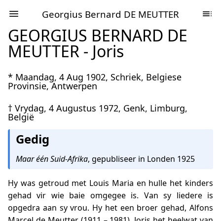
Georgius Bernard DE MEUTTER
GEORGIUS BERNARD DE
MEUTTER - Joris
* Maandag, 4 Aug 1902, Schriek, Belgiese
Provinsie, Antwerpen
† Vrydag, 4 Augustus 1972, Genk, Limburg,
België
Gedig
Maar één Suid-Afrika
, gepubliseer in Londen 1925
Hy was getroud met Louis Maria en hulle het kinders
gehad vir wie baie omgegee is. Van sy liedere is
opgedra aan sy vrou. Hy het een broer gehad, Alfons
Marcel de Meutter (1911 – 1981). Joris het heelwat van