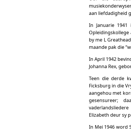
musiekonderwyser, 
aan liefdadigheid 
In Januarie 1941
Opleidingskollege 
by me L Greathead,
maande pak die “w
In April 1942 bevin
Johanna Rex, gebo
Teen die derde k
Ficksburg in die V
aangehou met korr
gesensureer; d
vaderlandslieder
Elizabeth deur sy p
In Mei 1946 word S