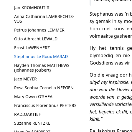
Jan KROMHOUT II
Stephanus was ‘n b
Anna Catharina LAMBRECHTS-
sy gemak in sy moo
VOS
hom met kuns en m
Petrus Johannes LEMMER
volmaakte gasheer
Otto Albrecht LEWALD
Ernst LöWENHERZ
Hy het tennis ges
blymoedig en nie 
Stephanus Le Roux MARAIS
Godsdiens was vir 
Hayden Thomas MATTHEWS
(Johannes Joubert)
Op die vraag oor 
Jaco MEYER
altyd my inspirasie.
Rosa Sophia Cornelia NEPGEN
dan voor die klavier 
Mary Owen O'SHEA
woorde van ‘n gedig 
verskillende variasi
Franciscus Florentinus PEETERS
het, bepeins ek dit,
RADIOAKTIEF
klink.”
Suzanne RENTZKE
Pa, Jakobus Franco
Hans Rolf RIPPERT