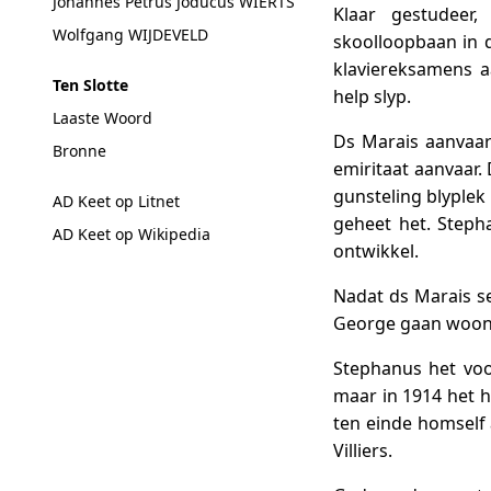
Johannes Petrus Joducus WIERTS
Klaar gestudeer
Wolfgang WIJDEVELD
skoolloopbaan in d
klaviereksamens a
Ten Slotte
help slyp.
Laaste Woord
Ds Marais aanvaar 
Bronne
emiritaat aanvaar.
gunsteling blyplek 
AD Keet op Litnet
geheet het. Stepha
AD Keet op Wikipedia
ontwikkel.
Nadat ds Marais se
George gaan woon, 
Stephanus het voo
maar in 1914 het h
ten einde homself 
Villiers.