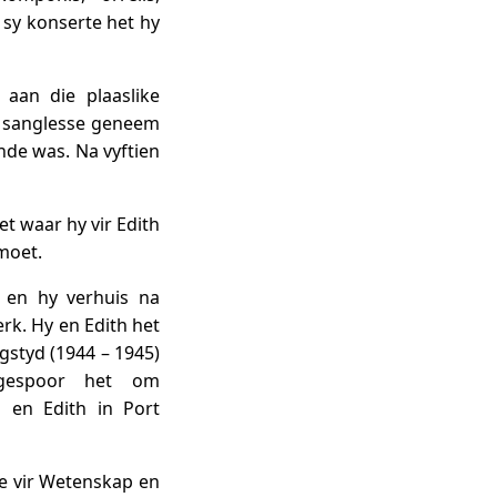
 sy konserte het hy
aan die plaaslike
s sanglesse geneem
de was. Na vyftien
et waar hy vir Edith
moet.
 en hy verhuis na
rk. Hy en Edith het
styd (1944 – 1945)
ngespoor het om
 en Edith in Port
e vir Wetenskap en