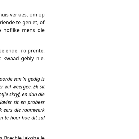
huis verkies, om op
iende te geniet, of
e hoflike mens die
pelende rolprente,
k kwaad gebly nie.
oorde van ‘n gedig is
r wil weergee. Ek sit
tjie skryf, en dan die
lavier sit en probeer
 ek eers die raamwerk
m te hoor hoe dit sal
s Brechje Jakoba le