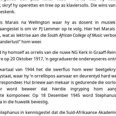
skryf hy operettes en tree op as klaviersolis. Die wins van
geskenk.
 is Marais na Wellington waar hy as dosent in musiek 
aangestel is om vir PJ Lemmer op te volg. Hier het Marai
 wat as lektrise aan die
South African College of Music
verbon
anderlust” hom weer.
d hy homself as orrelis van die nuwe NG Kerk in Graaff-Rein
re op 20 Oktober 1917, ‘n gegradueerde onderwyseres ont
wartaal van 1944 het die swerflus hom weer beetgekry
rystaat, waar hy ‘n orrellispos aanvaar en deurentyd hard we
espondeer. Hul briewe aan mekaar is gedurende die oorlog
aar word beweer dat hierdie ingryping hom aa
e te komponeer. Op 18 Desember 1945 word Stephanus
a in die huwelik bevestig.
tephanus in kennisgestel dat die Suid-Afrikaanse Akademi