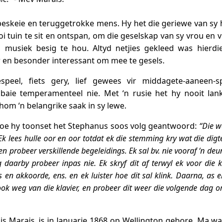
eskeie en teruggetrokke mens. Hy het die geriewe van sy 
i tuin te sit en ontspan, om die geselskap van sy vrou en vr
usiek besig te hou. Altyd netjies gekleed was hierdi
 en besonder interessant om mee te gesels.
peel, fiets gery, lief gewees vir middagete-aaneen-s
baie temperamenteel nie. Met ‘n rusie het hy nooit lan
hom ‘n belangrike saak in sy lewe.
hoe hy toonset het Stephanus soos volg geantwoord:
“Die w
 Ek lees hulle oor en oor totdat ek die stemming kry wat die digte
en probeer verskillende begeleidings. Ek sal bv. nie vooraf ‘n deun
daarby probeer inpas nie. Ek skryf dit af terwyl ek voor die k
es en akkoorde, ens. en ek luister hoe dit sal klink. Daarna, as
 ook weg van die klavier, en probeer dit weer die volgende dag o
is Marais, is in Januarie 1868 op Wellington gebore. Ma wa