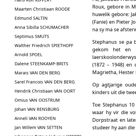
Roux, gebore in Me
Maarten Christiaan ROODE
huwelik gebore: Ja
Edmund SALTIN
(Fanie) en Pieter 
Anna Sibilla SCHUMACHER
na sy ma se afster
Septimus SMUTS
Stephanus se pa b
Walther Friedrich SPIETHOFF
gekom het en in
Arnold SPOEL
laerskoolonderwys
Dalene STEENKAMP-BRITS
(1872 – 1948) en 
Magrietha, Hester H
Marais VAN DEN BERG
Sarel Francois VAN DEN BERG
Op agtjarige oud
Hendrik Christiaan VAN OORT
kinders uit die tw
Omius VAN OOSTRUM
Toe Stephanus 10 
Johan VAN RENSBURG
waar hy vir die vo
Anneli VAN ROOYEN
Dorpstraat en late
studeer hy aan die
Jan Willem VAN SETTEN