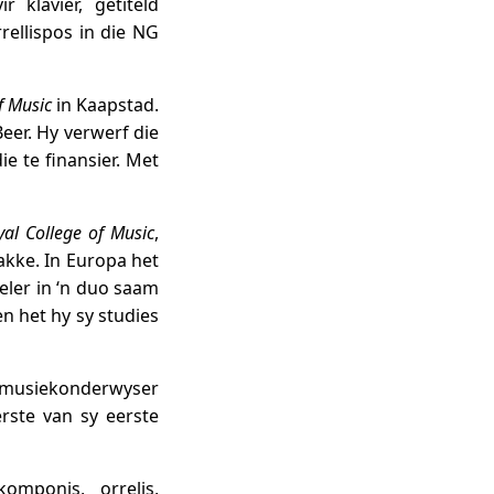
 klavier, getiteld
rrellispos in die NG
f Music
in Kaapstad.
eer. Hy verwerf die
e te finansier. Met
yal College of Music
,
akke. In Europa het
peler in ‘n duo saam
n het hy sy studies
en musiekonderwyser
rste van sy eerste
omponis, orrelis,