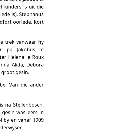
 kinders is uit die
lede is), Stephanus
dfort oorlede. Kort
te trek vanwaar hy
ar pa Jakobus ‘n
ter Helena le Roux
anna Alida, Debora
 groot gesin.
be. Van die ander
s na Stellenbosch,
e gesin was eers in
l by en vanaf 1909
nderwyser.