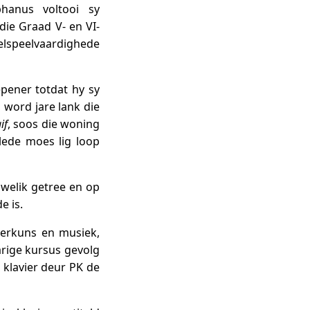
hanus voltooi sy
die Graad V- en VI-
elspeelvaardighede
pener totdat hy sy
 word jare lank die
if
, soos die woning
lede moes lig loop
uwelik getree en op
e is.
derkuns en musiek,
arige kursus gevolg
 klavier deur PK de