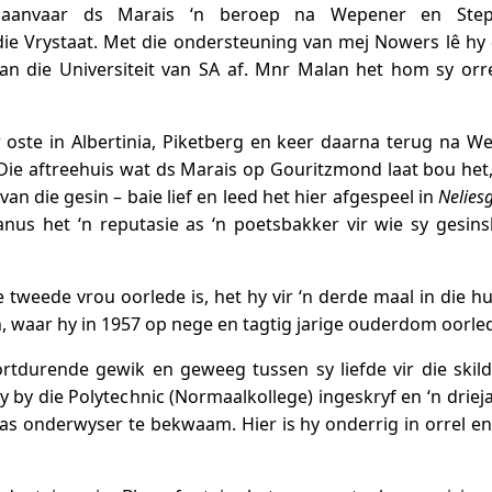
, aanvaar ds Marais ‘n beroep na Wepener en Step
ie Vrystaat. Met die ondersteuning van mej Nowers lê hy 
an die Universiteit van SA af. Mnr Malan het hom sy orr
oste in Albertinia, Piketberg en keer daarna terug na We
 Die aftreehuis wat ds Marais op Gouritzmond laat bou het,
van die gesin – baie lief en leed het hier afgespeel in
Neliesg
nus het ‘n reputasie as ‘n poetsbakker vir wie sy gesins
 tweede vrou oorlede is, het hy vir ‘n derde maal in die h
waar hy in 1957 op nege en tagtig jarige ouderdom oorled
rtdurende gewik en geweeg tussen sy liefde vir die skil
y by die Polytechnic (Normaalkollege) ingeskryf en ‘n driej
as onderwyser te bekwaam. Hier is hy onderrig in orrel en