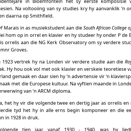
entejare in Bloemfontein het sy eerste komposisie vir
gesien. Na voltooiing van sy studies kry hy aanvanklik ‘n o
en daarna op Smithfield.
f Marais in as musiekstudent aan die
South African College o
ei hom op in orrel en klavier en hy studeer hy onder P de B
 orrelis aan die NG Kerk Observatory om sy verdere studi
 mnr Groves.
n 1923 vertrek hy na Londen vir verdere studie aan die
Ro
ak. Hy hou ook vol met ook klavier en verskeie teoretiese v
rland gemaak en daar sien hy ‘n advertensie vir ‘n klaviers
aak met die Europese kultuur. Na vyftien maande in Londe
verwerwing van ‘n ARCM diploma.
ka, het hy vir die volgende twee en dertig jaar as orrelis 
ierdie tyd het hy in alle erns begin komponeer en die ee
n in 1928 in druk.
lgende tien jaar, vanaf 1930 - 1940, was hy liedk