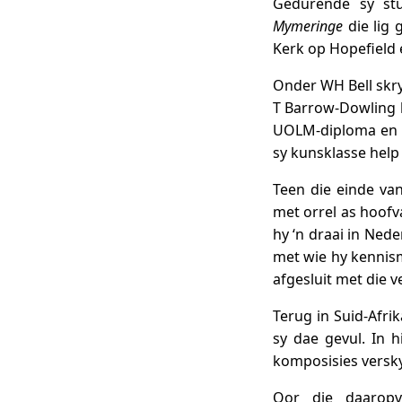
Gedurende sy stud
Mymeringe
die lig 
Kerk op Hopefield 
Onder WH Bell skry
T Barrow-Dowling l
UOLM-diploma en is
sy kunsklasse help
Teen die einde va
met orrel as hoofv
hy ‘n draai in Nede
met wie hy kennism
afgesluit met die 
Terug in Suid-Afri
sy dae gevul. In h
komposisies versky
Oor die daaropvo