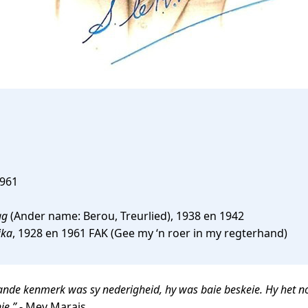
1961
ag
(Ander name: Berou, Treurlied), 1938 en 1942
ika
, 1928 en 1961 FAK (Gee my ‘n roer in my regterhand)
aande kenmerk was sy nederigheid, hy was baie beskeie. Hy het n
ie.”
- Mev Marais.