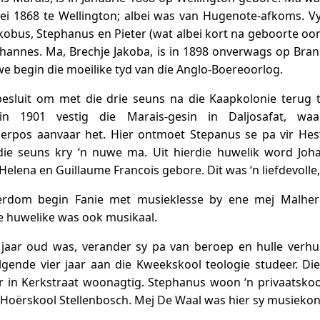
i 1868 te Wellington; albei was van Hugenote-afkoms. Vyf
kobus, Stephanus en Pieter (wat albei kort na geboorte oor
Johannes. Ma, Brechje Jakoba, is in 1898 onverwags op Bran
we begin die moeilike tyd van die Anglo-Boereoorlog.
esluit om met die drie seuns na die Kaapkolonie terug 
 1901 vestig die Marais-gesin in Daljosafat, wa
erpos aanvaar het. Hier ontmoet Stepanus se pa vir Hes
die seuns kry ‘n nuwe ma. Uit hierdie huwelik word Joh
elena en Guillaume Francois gebore. Dit was ‘n liefdevolle,
erdom begin Fanie met musieklesse by ene mej Malher
ee huwelike was ook musikaal.
jaar oud was, verander sy pa van beroep en hulle verhui
lgende vier jaar aan die Kweekskool teologie studeer. Di
r in Kerkstraat woonagtig. Stephanus woon ‘n privaatskoo
 Hoërskool Stellenbosch. Mej De Waal was hier sy musieko