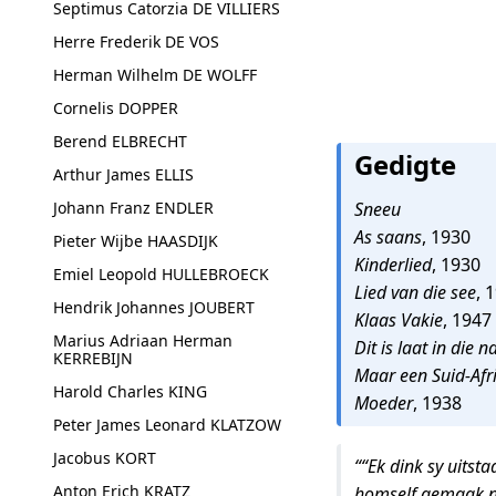
Septimus Catorzia DE VILLIERS
Herre Frederik DE VOS
Herman Wilhelm DE WOLFF
Cornelis DOPPER
Berend ELBRECHT
Gedigte
Arthur James ELLIS
Johann Franz ENDLER
Sneeu
As saans
, 1930
Pieter Wijbe HAASDIJK
Kinderlied
, 1930
Emiel Leopold HULLEBROECK
Lied van die see
, 
Hendrik Johannes JOUBERT
Klaas Vakie
, 1947
Marius Adriaan Herman
Dit is laat in die n
KERREBIJN
Maar een Suid-Afr
Harold Charles KING
Moeder
, 1938
Peter James Leonard KLATZOW
Jacobus KORT
““Ek dink sy uitst
Anton Erich KRATZ
homself gemaak n