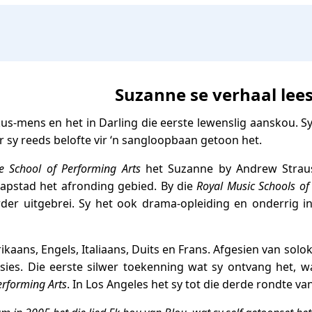
Suzanne se verhaal lees
us-mens en het in Darling die eerste lewenslig aanskou. S
r sy reeds belofte vir ‘n sangloopbaan getoon het.
e School of Performing Arts
het Suzanne by Andrew Straus
aapstad het afronding gebied. By die
Royal Music Schools o
der uitgebrei. Sy het ook drama-opleiding en onderrig in
ikaans, Engels, Italiaans, Duits en Frans. Afgesien van solo
sies. Die eerste silwer toekenning wat sy ontvang het, w
rforming Arts
. In Los Angeles het sy tot die derde rondte va