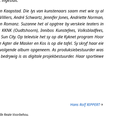
 ingesluit.
n Kaapstad. Die lys van kunstenaars saam met wie sy al
illiers, André Schwartz, Jennifer Jones, Andriette Norman,
en Romanz. Suzanne het al opgtree by verskeie teaters in
:
KKNK (Oudtshoorn), Innibos Kunstefees, Volksbladfees,
 Sun City
. Op televisie het sy op die Kyknet program
Hoor
me
Agter die Masker
en
Kos is op die tafel
. Sy skryf haar eie
n volgende album opgeneem. As produksiebestuurder was
 bedrywig is as digitale projekbestuurder. Haar sportiewe
Hans Rolf RIPPERT
Alle Regte Voorbehou.