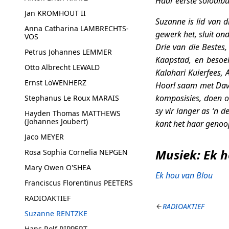
Haar eerste soloalbu
Jan KROMHOUT II
Suzanne is lid van 
Anna Catharina LAMBRECHTS-
gewerk het, sluit on
VOS
Drie van die Bestes,
Petrus Johannes LEMMER
Kaapstad, en besoek
Otto Albrecht LEWALD
Kalahari Kuierfees, 
Ernst LöWENHERZ
Hoor!
saam met Davi
komposisies, doen o
Stephanus Le Roux MARAIS
sy vir langer as ‘n 
Hayden Thomas MATTHEWS
(Johannes Joubert)
kant het haar genoo
Jaco MEYER
Musiek:
Ek h
Rosa Sophia Cornelia NEPGEN
Mary Owen O'SHEA
Ek hou van Blou
Franciscus Florentinus PEETERS
RADIOAKTIEF
RADIOAKTIEF
Suzanne RENTZKE
Hans Rolf RIPPERT