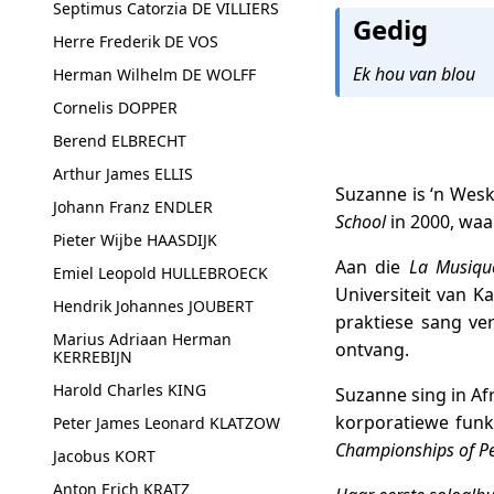
Septimus Catorzia DE VILLIERS
Gedig
Herre Frederik DE VOS
Ek hou van blou
Herman Wilhelm DE WOLFF
Cornelis DOPPER
Berend ELBRECHT
Arthur James ELLIS
Suzanne is ‘n Wesk
Johann Franz ENDLER
School
in 2000, waa
Pieter Wijbe HAASDIJK
Aan die
La Musiqu
Emiel Leopold HULLEBROECK
Universiteit van K
Hendrik Johannes JOUBERT
praktiese sang ver
Marius Adriaan Herman
ontvang.
KERREBIJN
Harold Charles KING
Suzanne sing in Afr
korporatiewe funk
Peter James Leonard KLATZOW
Championships of Pe
Jacobus KORT
Anton Erich KRATZ