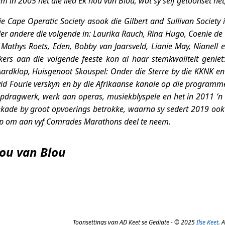
m in 2005 het die lied
Ek hou van Blou
, wat sy self getoonset het,
die
Cape Operatic Society
asook die
Gilbert and Sullivan Society
i
der andere die volgende in: Laurika Rauch, Rina Hugo, Coenie de V
 Mathys Roets, Eden, Bobby van Jaarsveld, Lianie May, Nianell 
ers aan die volgende feeste kon al haar stemkwaliteit geniet
Aardklop, Huisgenoot Skouspel: Onder die Sterre by die KKNK en
d Fourie verskyn en by die Afrikaanse kanale op die program
pdragwerk, werk aan operas, musiekblyspele en het in 2011 ‘
dekade by groot opvoerings betrokke, waarna sy sedert 2019 ook
p om aan vyf Comrades Marathons deel te neem.
ou van Blou
Toonsettings van AD Keet se Gedigte - © 2025
Ilse Keet
. 