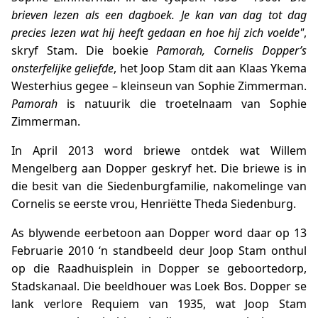
brieven lezen als een dagboek. Je kan van dag tot dag
precies lezen wat hij heeft gedaan en hoe hij zich voelde"
,
skryf Stam. Die boekie
Pamorah, Cornelis Dopper’s
onsterfelijke geliefde
, het Joop Stam dit aan Klaas Ykema
Westerhius gegee – kleinseun van Sophie Zimmerman.
Pamorah
is natuurik die troetelnaam van Sophie
Zimmerman.
In April 2013 word briewe ontdek wat Willem
Mengelberg aan Dopper geskryf het. Die briewe is in
die besit van die Siedenburgfamilie, nakomelinge van
Cornelis se eerste vrou, Henriëtte Theda Siedenburg.
As blywende eerbetoon aan Dopper word daar op 13
Februarie 2010 ‘n standbeeld deur Joop Stam onthul
op die Raadhuisplein in Dopper se geboortedorp,
Stadskanaal. Die beeldhouer was Loek Bos. Dopper se
lank verlore Requiem van 1935, wat Joop Stam