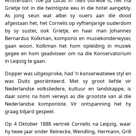
Amsterdam. Toe pa Lucas in 1885 oorlede is, het ma
Grietje tot in die twintigste eeu in die hotel aangebly.
As jong seun wat albei sy ouers aan die dood
afgestaan het, het Cornelis op vyftienjarige ouderdom
by sy suster, ook Grietje, en haar man Johannes
Bernardus Kolkman, komponis en musiekonderwyser,
gaan woon. Kolkman het hom opleiding in musiek
gegee en hom geadviseer om na die Konservatorium
in Leipzig te gaan.
Dopper was uitgesproke, had ‘n konserwatiewe styl en
was Duits georiënteerd. Met sy groot liefde vir
Nederlandse volksliedere, kultuur en landskappe, is
daar soms na hom verwys as die grootste van al die
Nederlandse komponiste. Vir ontspanning het hy
graag biljard gespeel.
Op 4 Oktober 1888 vertrek Cornelis na Leipzig, waar
hy twee jaar onder Reinecke, Wendling, Hermann, Grill