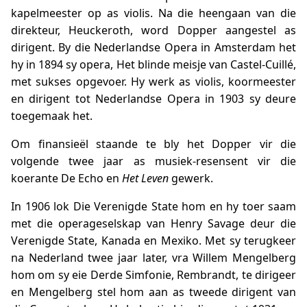
kapelmeester op as violis. Na die heengaan van die
direkteur, Heuckeroth, word Dopper aangestel as
dirigent. By die Nederlandse Opera in Amsterdam het
hy in 1894 sy opera, Het blinde meisje van Castel-Cuillé,
met sukses opgevoer. Hy werk as violis, koormeester
en dirigent tot Nederlandse Opera in 1903 sy deure
toegemaak het.
Om finansieël staande te bly het Dopper vir die
volgende twee jaar as musiek-resensent vir die
koerante De Echo en
Het Leven
gewerk.
In 1906 lok Die Verenigde State hom en hy toer saam
met die operageselskap van Henry Savage deur die
Verenigde State, Kanada en Mexiko. Met sy terugkeer
na Nederland twee jaar later, vra Willem Mengelberg
hom om sy eie Derde Simfonie, Rembrandt, te dirigeer
en Mengelberg stel hom aan as tweede dirigent van