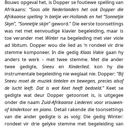
Bouws opgeval het, is Dopper se foutiewe spelling van
Afrikaans:
“Soos alle Nederlanders het ook Dopper die
Afrikaanse spelling ‘n bietjie ver-Hollands en het “Sonnetjie
Skyn”, “Sonnetjie skijn”
geword.” Die eerste toonsettings
was net met eenvoudige klavier begeleiding, maar is
toe verander met
Winter
na begeleding met vier viole
ad libitum. Dopper wou die lied as ‘n rondeel vir drie
stemme komponeer. In die gedig
Klaas Vakie
gaan hy
anders te werk – met twee stemme. Met die ander
twee gedigte,
Sneeu
en
Kinderlied
, kon hy die
instrumentale begeleiding nie weglaat nie. Dopper:
“Bij
Sneeu moet de muziek tintelen en bewegen, precies alsof
de lucht leeft. Dat is wat Keet heeft bedoeld.”
Keet se
gedigte wat deur Dopper getoonset is, is uitgegee
onder die naam
Zuid-Afrikaanse Liederen: voor vrouwen-
of kinderkoor en piano
. Detail rakende die toonsettings
van die ander gedigte is as volg: Die gedig Winter:
rondeel vir drie gelyke stemme met begeleiding van