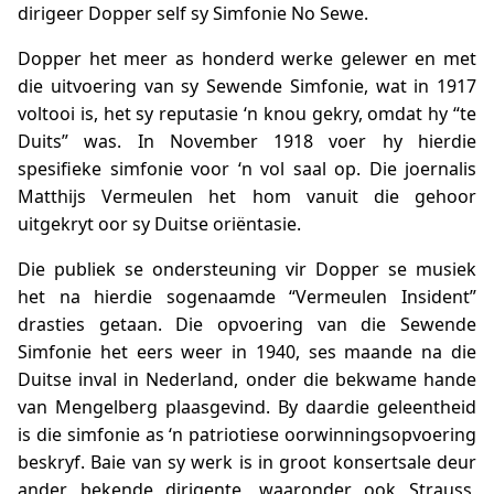
dirigeer Dopper self sy Simfonie No Sewe.
Dopper het meer as honderd werke gelewer en met
die uitvoering van sy Sewende Simfonie, wat in 1917
voltooi is, het sy reputasie ‘n knou gekry, omdat hy “te
Duits” was. In November 1918 voer hy hierdie
spesifieke simfonie voor ‘n vol saal op. Die joernalis
Matthijs Vermeulen het hom vanuit die gehoor
uitgekryt oor sy Duitse oriëntasie.
Die publiek se ondersteuning vir Dopper se musiek
het na hierdie sogenaamde “Vermeulen Insident”
drasties getaan. Die opvoering van die Sewende
Simfonie het eers weer in 1940, ses maande na die
Duitse inval in Nederland, onder die bekwame hande
van Mengelberg plaasgevind. By daardie geleentheid
is die simfonie as ‘n patriotiese oorwinningsopvoering
beskryf. Baie van sy werk is in groot konsertsale deur
ander bekende dirigente, waaronder ook Strauss,