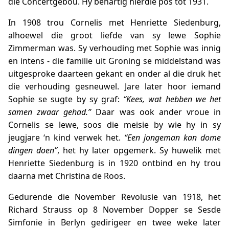
die Concertgebou. Hy behartig hierdie pos tot 1931.
In 1908 trou Cornelis met Henriette Siedenburg,
alhoewel die groot liefde van sy lewe Sophie
Zimmerman was. Sy verhouding met Sophie was innig
en intens - die familie uit Groning se middelstand was
uitgesproke daarteen gekant en onder al die druk het
die verhouding gesneuwel. Jare later hoor iemand
Sophie se sugte by sy graf:
“Kees, wat hebben we het
samen zwaar gehad.”
Daar was ook ander vroue in
Cornelis se lewe, soos die meisie by wie hy in sy
jeugjare ‘n kind verwek het.
“Een jongeman kan dome
dingen doen”
, het hy later opgemerk. Sy huwelik met
Henriette Siedenburg is in 1920 ontbind en hy trou
daarna met Christina de Roos.
Gedurende die November Revolusie van 1918, het
Richard Strauss op 8 November Dopper se Sesde
Simfonie in Berlyn gedirigeer en twee weke later