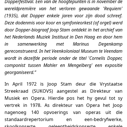
Dopperfestival. Een van de hoogtepunten is in november de
wereldpremière van het verloren gewaande 'Requiem'
(1935), dat Dopper enkele jaren voor zijn dood schreef.
Deze dodenmis voor koor en symfonieorkest (of orgel) werd
door Dopper-biograaf Joop Stam ontdekt in het archief van
het Nederlands Muziek Instituut in Den Haag en door hem
in samenwerking met Marinus Degenkamp
gereconstrueerd. In het Veenkoloniaal Museum te Veendam
wordt in dezelfde periode onder de titel 'Cornelis Dopper,
componist tussen Mahler en Mengelberg' een expositie
georganiseerd.”
In April 1972 is Joop Stam deur die Vrystaatse
Streekraad (SUKOVS) aangestel as Direkteur van
Musiek en Opera. Hierdie pos het hy gevul tot sy
vertrek in 1978. As direkteur van Opera het Joop
nagenoeg 140 opvoerings van operas uit die
standaardrepertorium en een-bedryfwerke,
skoolkonserte, geleentheidskonserte, enkele