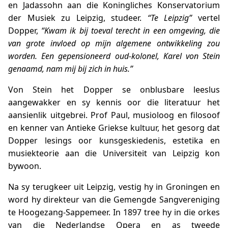
en Jadassohn aan die Koningliches Konservatorium
der Musiek zu Leipzig, studeer.
“Te Leipzig”
vertel
Dopper,
“Kwam ik bij toeval terecht in een omgeving, die
van grote invloed op mijn algemene ontwikkeling zou
worden. Een gepensioneerd oud-kolonel, Karel von Stein
genaamd, nam mij bij zich in huis.”
Von Stein het Dopper se onblusbare leeslus
aangewakker en sy kennis oor die literatuur het
aansienlik uitgebrei. Prof Paul, musioloog en filosoof
en kenner van Antieke Griekse kultuur, het gesorg dat
Dopper lesings oor kunsgeskiedenis, estetika en
musiekteorie aan die Universiteit van Leipzig kon
bywoon.
Na sy terugkeer uit Leipzig, vestig hy in Groningen en
word hy direkteur van die Gemengde Sangvereniging
te Hoogezang-Sappemeer. In 1897 tree hy in die orkes
van die Nederlandse Opera en as tweede