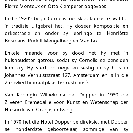
Pierre Monteux en Otto Klemperer opgevoer.
In die 1920's begin Cornelis met skoolkonserte, wat tot
’n tradisie uitgebrei het. Hy doseer komposisie en
orkestrasie en onder sy leerlinge tel Henriëtte
Bosmans, Rudolf Mengelberg en Max Tax.
Enkele maande voor sy dood het hy met ‘n
huishoudster getrou, sodat sy Cornelis se pensioen
kon kry. Hy sterf op nege en sestig in sy huis in
Johannes Verhulststraat 127, Amsterdam en is in die
Zorgvlied begraafplaas ter ruste gelê.
Van Koningin Wilhelmina het Dopper in 1930 die
Zilveren Eremedaille voor Kunst en Wetenschap der
Huisorde van Oranje, ontvang.
In 1970 het die Hotel Dopper se direksie, met Dopper
se honderdste geboortejaar, sommige van sy